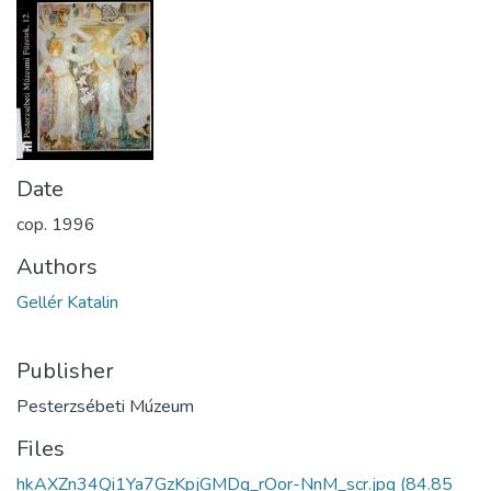
Date
cop. 1996
Authors
Gellér Katalin
Publisher
Pesterzsébeti Múzeum
Files
hkAXZn34Qi1Ya7GzKpjGMDg_rOor-NnM_scr.jpg
(84.85