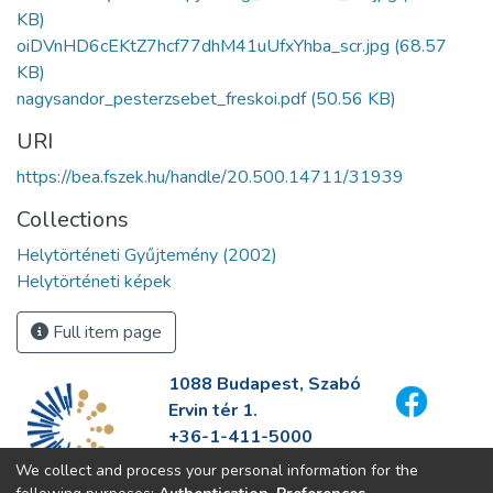
KB)
oiDVnHD6cEKtZ7hcf77dhM41uUfxYhba_scr.jpg
(68.57
KB)
nagysandor_pesterzsebet_freskoi.pdf
(50.56 KB)
URI
https://bea.fszek.hu/handle/20.500.14711/31939
Collections
Helytörténeti Gyűjtemény (2002)
Helytörténeti képek
Full item page
1088 Budapest, Szabó
Ervin tér 1.
+36-1-411-5000
info@fszek.hu
We collect and process your personal information for the
https://fszek.hu