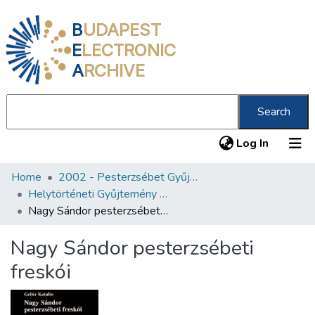
B
UDAPEST
E
LECTRONIC
A
RCHIVE
Search
(current
Log In
Home
2002 - Pesterzsébet Gyűjtemény
Communities & Collections
Helytörténeti Gyűjtemény (2002)
All of DSpace
Nagy Sándor pesterzsébeti freskói
Statistics
Nagy Sándor pesterzsébeti
About us
freskói