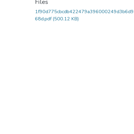
Files
1f90d775cbcdb422479a396000249d3b6d9
68d.pdf
(500.12 KB)