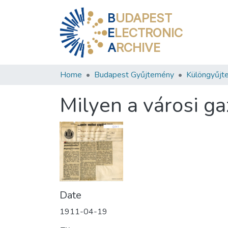
B
UDAPEST
E
LECTRONIC
A
RCHIVE
Home
Budapest Gyűjtemény
Különgyűjt
Milyen a városi g
Date
1911-04-19