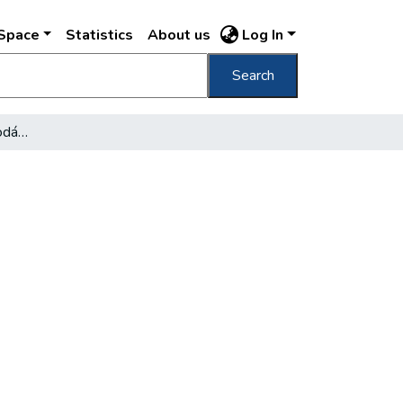
DSpace
Statistics
About us
Log In
Search
Milyen a városi gazdálkodás?