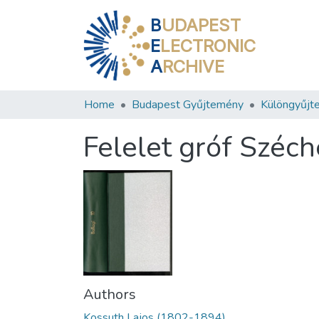
B
UDAPEST
E
LECTRONIC
A
RCHIVE
Home
Budapest Gyűjtemény
Különgyűjt
Felelet gróf Széch
Authors
Kossuth Lajos (1802-1894)