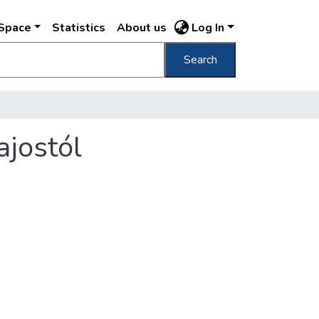
DSpace
Statistics
About us
Log In
Search
ajostól