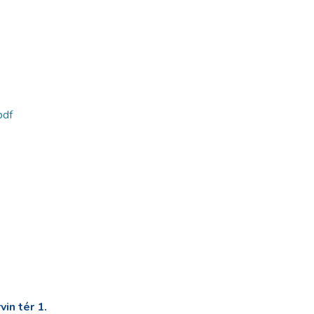
pdf
in tér 1.