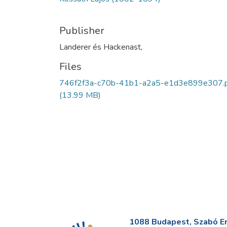
Publisher
Landerer és Hackenast,
Files
746f2f3a-c70b-41b1-a2a5-e1d3e899e307.
(13.99 MB)
1088 Budapest, Szabó Erv