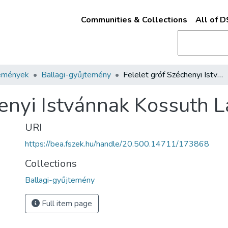
Communities & Collections
All of 
emények
Ballagi-gyűjtemény
Felelet gróf Széchenyi Istvánnak Kossuth Lajostól
enyi Istvánnak Kossuth L
URI
https://bea.fszek.hu/handle/20.500.14711/173868
Collections
Ballagi-gyűjtemény
Full item page