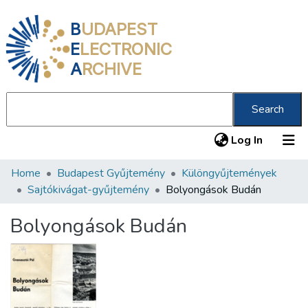
B
UDAPEST
E
LECTRONIC
A
RCHIVE
Search
(current
Log In
Home
Budapest Gyűjtemény
Különgyűjtemények
Communities & Collections
Sajtókivágat-gyűjtemény
Bolyongások Budán
All of DSpace
Bolyongások Budán
Statistics
About us