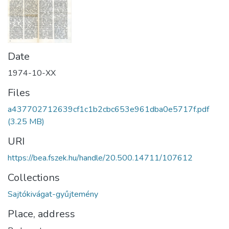
Date
1974-10-XX
Files
a437702712639cf1c1b2cbc653e961dba0e5717f.pdf
(3.25 MB)
URI
https://bea.fszek.hu/handle/20.500.14711/107612
Collections
Sajtókivágat-gyűjtemény
Place, address