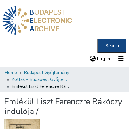
B
UDAPEST
E
LECTRONIC
A
RCHIVE
Search
(current
Log In
Home
Budapest Gyűjtemény
Communities & Collections
Kották - Budapest Gyűjtemény
All of DSpace
Emlékül Liszt Ferenczre Rákóczy indulója /
Statistics
Emlékül Liszt Ferenczre Rákóczy
About us
indulója /