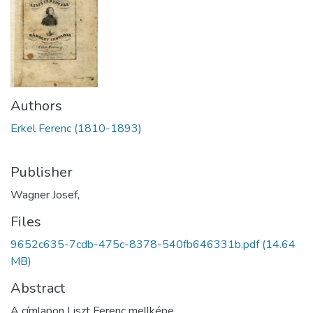
Authors
Erkel Ferenc (1810-1893)
Publisher
Wagner Josef,
Files
9652c635-7cdb-475c-8378-540fb646331b.pdf
(14.64
MB)
Abstract
A címlapon Liszt Ferenc mellképe