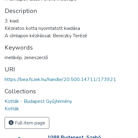
Description
3. kiad.
Kéziratos kotta nyomtatott kiadása
A címlapon kézírással: Beniczky Terézé
Keywords
mellkép
,
zeneszerző
URI
https://bea.fszek.hu/handle/20.500.14711/173921
Collections
Kották - Budapest Gyűjtemény
Kották
Full item page
1088 Budapest, Szabó