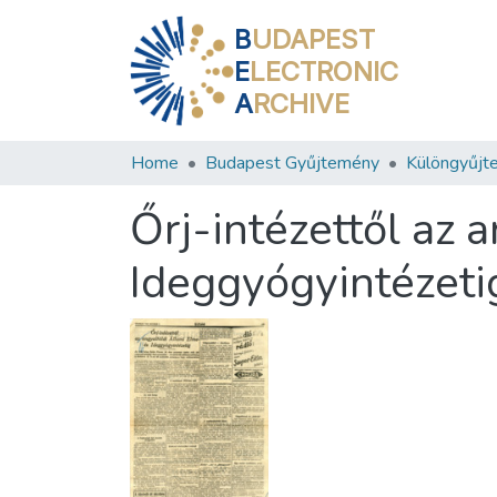
B
UDAPEST
E
LECTRONIC
A
RCHIVE
Home
Budapest Gyűjtemény
Különgyűjt
Őrj-intézettől az 
Ideggyógyintézeti