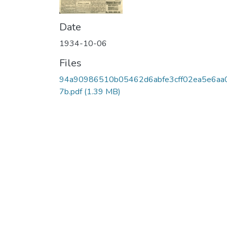
Date
1934-10-06
Files
94a90986510b05462d6abfe3cff02ea5e6aa
7b.pdf
(1.39 MB)