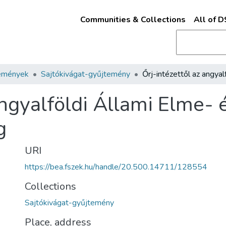
Communities & Collections
All of 
emények
Sajtókivágat-gyűjtemény
angyalföldi Állami Elme- 
g
URI
https://bea.fszek.hu/handle/20.500.14711/128554
Collections
Sajtókivágat-gyűjtemény
Place, address