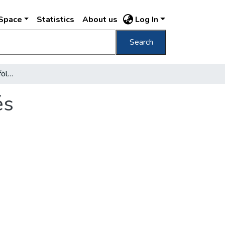
DSpace
Statistics
About us
Log In
Search
Őrj-intézettől az angyalföldi Állami Elme- és Ideggyógyintézetig
és