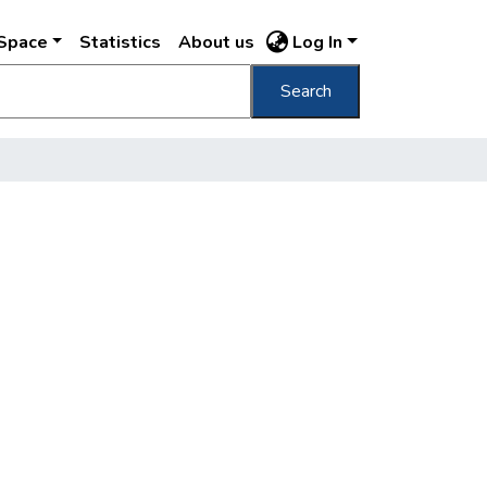
DSpace
Statistics
About us
Log In
Search