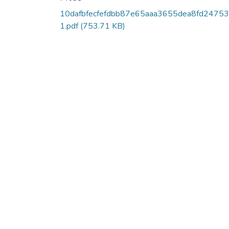
10dafbfecfefdbb87e65aaa3655dea8fd2475
1.pdf
(753.71 KB)