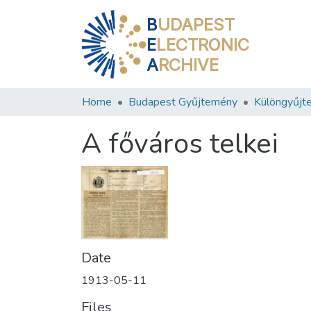
B
UDAPEST
E
LECTRONIC
A
RCHIVE
Home
Budapest Gyűjtemény
Különgyűjt
A főváros telkei
Date
1913-05-11
Files