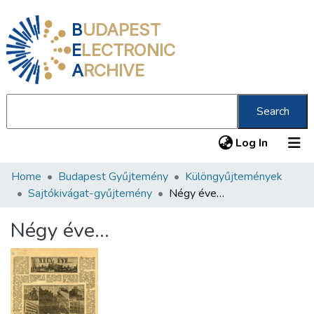
B
UDAPEST
E
LECTRONIC
A
RCHIVE
Search
(current
Log In
Home
Budapest Gyűjtemény
Különgyűjtemények
Communities & Collections
Sajtókivágat-gyűjtemény
Négy éve…
All of DSpace
Négy éve…
Statistics
About us