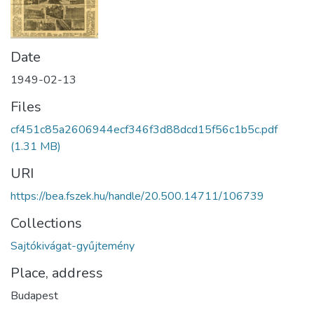
Date
1949-02-13
Files
cf451c85a2606944ecf346f3d88dcd15f56c1b5c.pdf
(1.31 MB)
URI
https://bea.fszek.hu/handle/20.500.14711/106739
Collections
Sajtókivágat-gyűjtemény
Place, address
Budapest