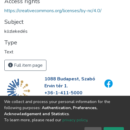
Access rights
https://creativecommons.org/licenses/by-nc/4.0/
Subject
közlekedés
Type
Text
Full item page
1088 Budapest, Szabó
Ervin tér 1.
+36-1-411-5000
info@fszek.hu
We collect and process your personal information for the
https://fszek.hu
following purposes:
Authentication, Preferences,
Acknowledgement and Statistics
.
To learn more, please read our
privacy policy
.