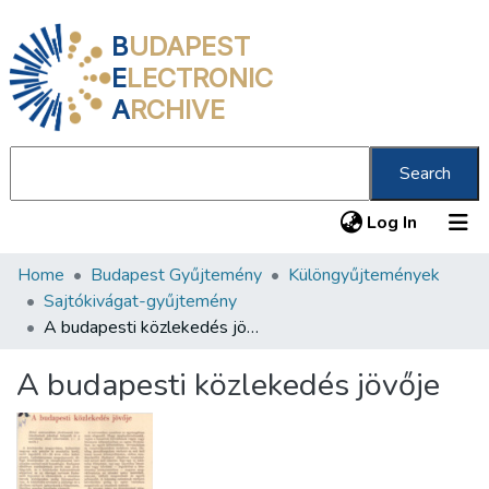
B
UDAPEST
E
LECTRONIC
A
RCHIVE
Search
(current
Log In
Home
Budapest Gyűjtemény
Különgyűjtemények
Communities & Collections
Sajtókivágat-gyűjtemény
All of DSpace
A budapesti közlekedés jövője
Statistics
A budapesti közlekedés jövője
About us