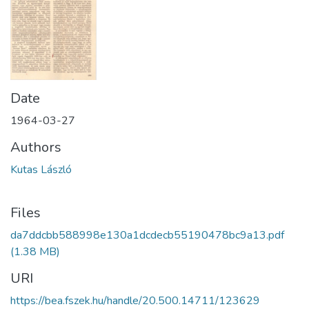
Date
1964-03-27
Authors
Kutas László
Files
da7ddcbb588998e130a1dcdecb55190478bc9a13.pdf
(1.38 MB)
URI
https://bea.fszek.hu/handle/20.500.14711/123629