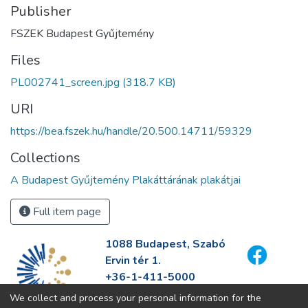
Publisher
FSZEK Budapest Gyűjtemény
Files
PL002741_screen.jpg
(318.7 KB)
URI
https://bea.fszek.hu/handle/20.500.14711/59329
Collections
A Budapest Gyűjtemény Plakáttárának plakátjai
Full item page
1088 Budapest, Szabó
Ervin tér 1.
+36-1-411-5000
info@fszek.hu
We collect and process your personal information for the