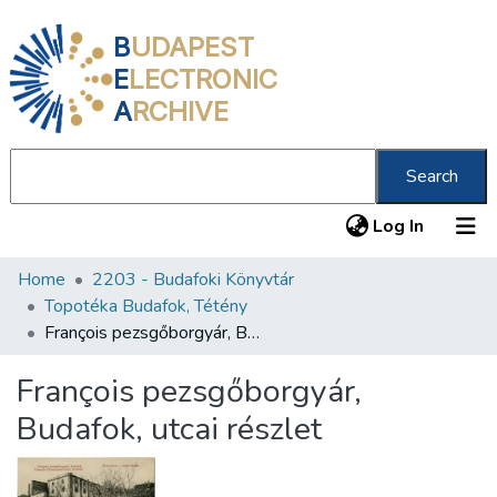
B
UDAPEST
E
LECTRONIC
A
RCHIVE
Search
(current
Log In
Home
2203 - Budafoki Könyvtár
Communities & Collections
Topotéka Budafok, Tétény
All of DSpace
François pezsgőborgyár, Budafok, utcai részlet
Statistics
François pezsgőborgyár,
About us
Budafok, utcai részlet