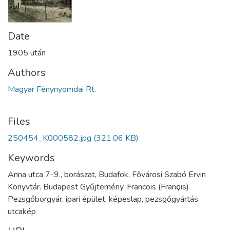
Date
1905 után
Authors
Magyar Fénynyomdai Rt.
Files
250454_K000582.jpg
(321.06 KB)
Keywords
Anna utca 7-9., borászat, Budafok, Fővárosi Szabó Ervin
Könyvtár. Budapest Gyűjtemény, Francois (Franҫois)
Pezsgőborgyár, ipari épület, képeslap, pezsgőgyártás,
utcakép