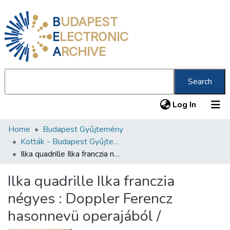
B
UDAPEST
E
LECTRONIC
A
RCHIVE
Search
(current
Log In
Home
Budapest Gyűjtemény
Communities & Collections
Kották - Budapest Gyűjtemény
All of DSpace
Ilka quadrille Ilka franczia négyes : Doppler Ferencz hasonnevü operajából /
Statistics
Ilka quadrille Ilka franczia
About us
négyes : Doppler Ferencz
hasonnevü operajából /