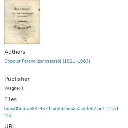
Authors
Doppler Ferenc (zeneszerző) (1821-1883)
Publisher
Wagner J.,
Files
bbea88ed-ae94-4e71-ad8d-5ebaa0c53e87.pdf
(11.51
MB)
URI