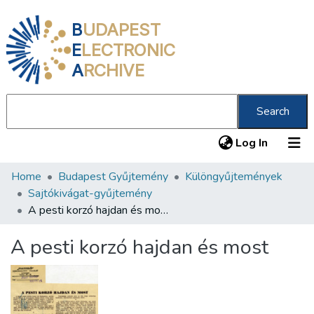
B
UDAPEST
E
LECTRONIC
A
RCHIVE
Search
(current
Log In
Home
Budapest Gyűjtemény
Különgyűjtemények
Communities & Collections
Sajtókivágat-gyűjtemény
All of DSpace
A pesti korzó hajdan és most
Statistics
A pesti korzó hajdan és most
About us