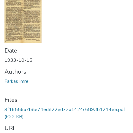
Date
1933-10-15
Authors
Farkas Imre
Files
9f16556a7b8e74ed822ed72a1424c6893b1214e5.pdf
(632 KB)
URI