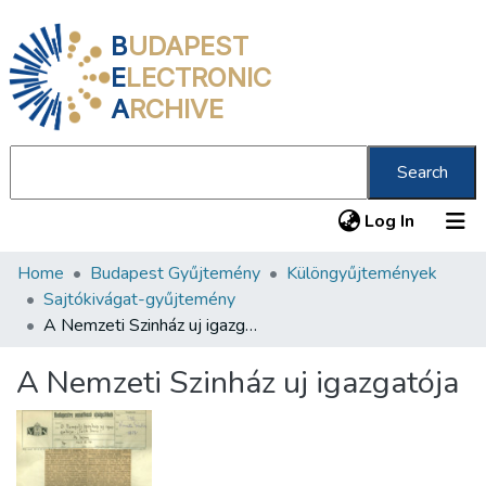
B
UDAPEST
E
LECTRONIC
A
RCHIVE
Search
(current
Log In
Home
Budapest Gyűjtemény
Különgyűjtemények
Communities & Collections
Sajtókivágat-gyűjtemény
All of DSpace
A Nemzeti Szinház uj igazgatója
Statistics
A Nemzeti Szinház uj igazgatója
About us