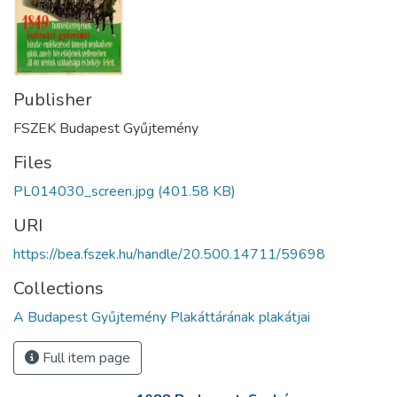
Publisher
FSZEK Budapest Gyűjtemény
Files
PL014030_screen.jpg
(401.58 KB)
URI
https://bea.fszek.hu/handle/20.500.14711/59698
Collections
A Budapest Gyűjtemény Plakáttárának plakátjai
Full item page