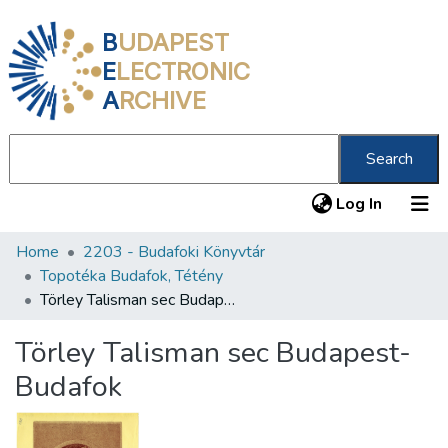
B
UDAPEST
E
LECTRONIC
A
RCHIVE
Search
(current
Log In
Home
2203 - Budafoki Könyvtár
Communities & Collections
Topotéka Budafok, Tétény
All of DSpace
Törley Talisman sec Budapest-Budafok
Statistics
Törley Talisman sec Budapest-
About us
Budafok