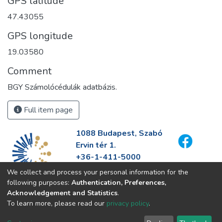
GPS latitude
47.43055
GPS longitude
Comment
BGY Számolócédulák adatbázis.
Full item page
1088 Budapest, Szabó
Ervin tér 1.
+36-1-411-5000
info@fszek.hu
We collect and process your personal information for the
https://fszek.hu
following purposes:
Authentication, Preferences,
Acknowledgement and Statistics
.
To learn more, please read our
privacy policy
.