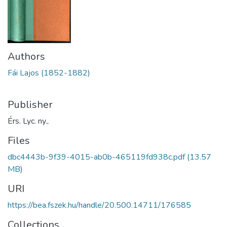
Authors
Fái Lajos (1852-1882)
Publisher
Érs. Lyc. ny.,
Files
dbc4443b-9f39-4015-ab0b-465119fd938c.pdf
(13.57
MB)
URI
https://bea.fszek.hu/handle/20.500.14711/176585
Collections