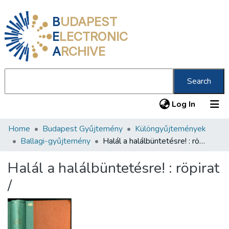
B
UDAPEST
E
LECTRONIC
A
RCHIVE
Search
(current
Log In
Home
Budapest Gyűjtemény
Különgyűjtemények
Communities & Collections
Ballagi-gyűjtemény
Halál a halálbüntetésre! : röpirat /
All of DSpace
Halál a halálbüntetésre! : röpirat
Statistics
/
About us