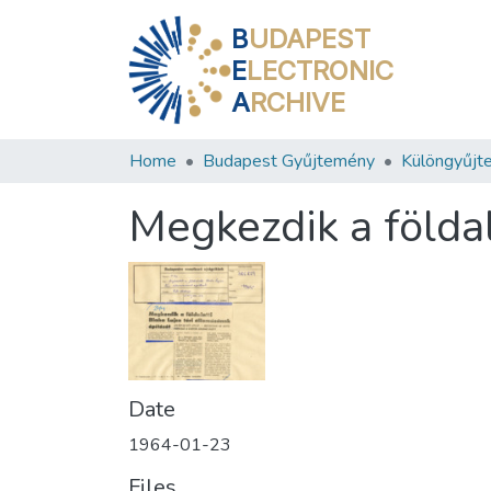
B
UDAPEST
E
LECTRONIC
A
RCHIVE
Home
Budapest Gyűjtemény
Különgyűjt
Megkezdik a földal
Date
1964-01-23
Files