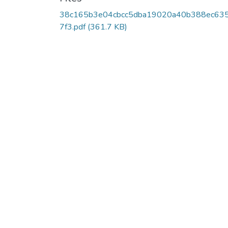
38c165b3e04cbcc5dba19020a40b388ec63
7f3.pdf
(361.7 KB)