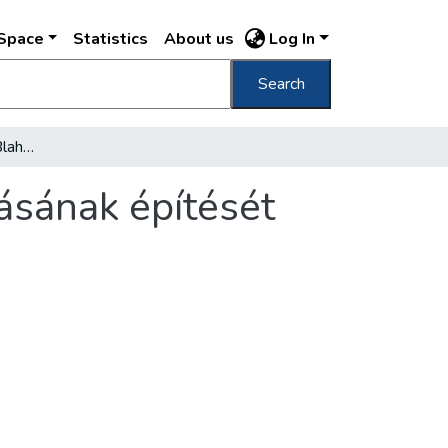
DSpace
Statistics
About us
Log In
Search
Megkezdik a földalatti Blaha Lujza téri állmásának építését
másának építését