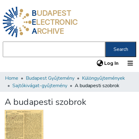
B
UDAPEST
E
LECTRONIC
A
RCHIVE
Search
(current
Log In
Home
Budapest Gyűjtemény
Különgyűjtemények
Communities & Collections
Sajtókivágat-gyűjtemény
A budapesti szobrok
All of DSpace
A budapesti szobrok
Statistics
About us