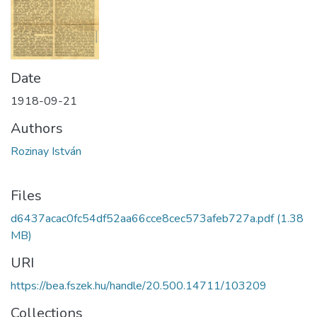
Date
1918-09-21
Authors
Rozinay István
Files
d6437acac0fc54df52aa66cce8cec573afeb727a.pdf
(1.38
MB)
URI
https://bea.fszek.hu/handle/20.500.14711/103209
Collections