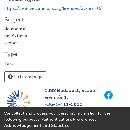
https://creativecommons.org/licenses/by-nc/4.0/
Subject
dombormű
emléktábla
szobor
Type
Text
Full item page
1088 Budapest, Szabó
Ervin tér 1.
+36-1-411-5000
info@fszek.hu
We collect and process your personal information for the
https://fszek.hu
following purposes:
Authentication, Preferences,
Acknowledgement and Statistics
.