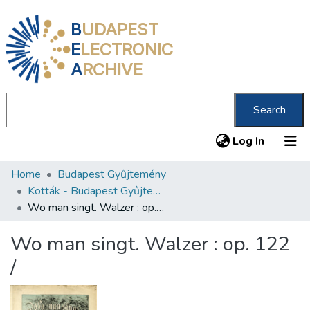
B
UDAPEST
E
LECTRONIC
A
RCHIVE
Search
(current
Log In
Home
Budapest Gyűjtemény
Communities & Collections
Kották - Budapest Gyűjtemény
All of DSpace
Wo man singt. Walzer : op. 122 /
Statistics
Wo man singt. Walzer : op. 122
About us
/