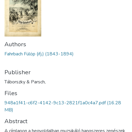
Authors
Fahrbach Fülöp (ifj.) (1843-1894)
Publisher
Táborszky & Parsch,
Files
948a1f41-c6f2-4142-9c13-2821f1a0c4a7.pdf
(16.28
MB)
Abstract
A címlapon a hegyoldalban muzsikáló hangszeres zenészek