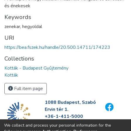
és énekesek
Keywords
zenekar
,
hegyoldal
URI
https://bea.fszek.hu/handle/20.500.14711/174223
Collections
Kották - Budapest Gyűjtemény
Kották
Full item page
1088 Budapest, Szabó
Ervin tér 1.
+36-1-411-5000
info@fszek.hu
We collect and process your personal information for the
https://fszek.hu