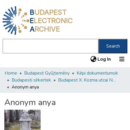
B
UDAPEST
E
LECTRONIC
A
RCHIVE
Search
(current
Log In
Home
Budapest Gyűjtemény
Képi dokumentumok
Communities & Collections
Budapesti sírkertek
Budapest X. Kozma utcai Neológ Zsidó Temető
All of DSpace
Anonym anya
Statistics
Anonym anya
About us