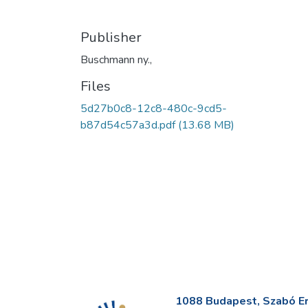
Publisher
Buschmann ny.,
Files
5d27b0c8-12c8-480c-9cd5-
b87d54c57a3d.pdf
(13.68 MB)
1088 Budapest, Szabó Erv