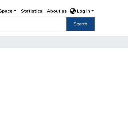
DSpace
Statistics
About us
Log In
Search