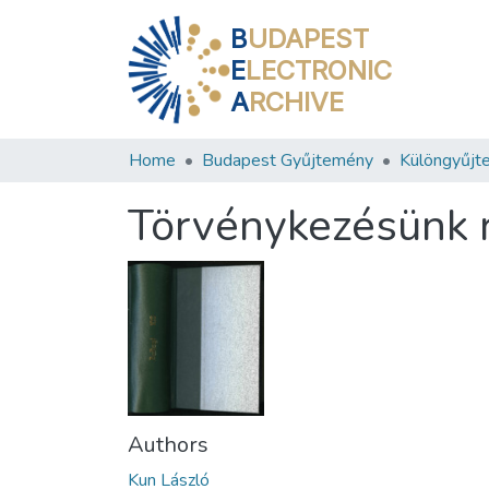
B
UDAPEST
E
LECTRONIC
A
RCHIVE
Home
Budapest Gyűjtemény
Különgyűjt
Törvénykezésünk r
Authors
Kun László