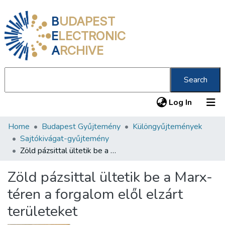
B
UDAPEST
E
LECTRONIC
A
RCHIVE
Search
(current
Log In
Home
Budapest Gyűjtemény
Különgyűjtemények
Communities & Collections
Sajtókivágat-gyűjtemény
All of DSpace
Zöld pázsittal ültetik be a Marx-téren a forgalom elől elzárt területeket
Statistics
Zöld pázsittal ültetik be a Marx-
About us
téren a forgalom elől elzárt
területeket