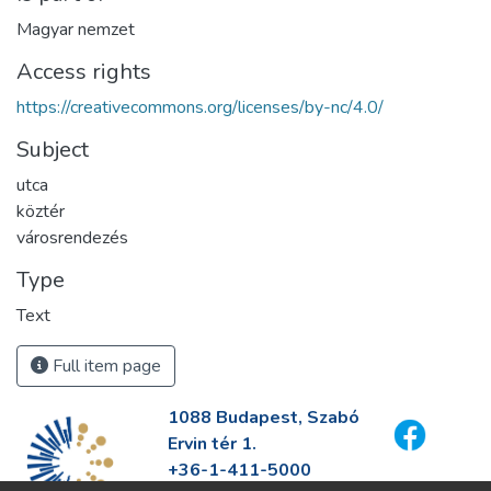
Magyar nemzet
Access rights
https://creativecommons.org/licenses/by-nc/4.0/
Subject
utca
köztér
városrendezés
Type
Text
Full item page
1088 Budapest, Szabó
Ervin tér 1.
+36-1-411-5000