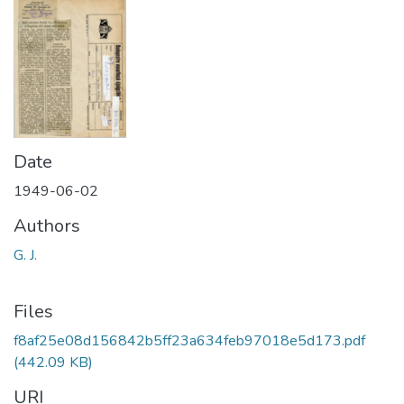
Date
1949-06-02
Authors
G. J.
Files
f8af25e08d156842b5ff23a634feb97018e5d173.pdf
(442.09 KB)
URI