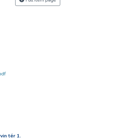
Full item page
pdf
in tér 1.