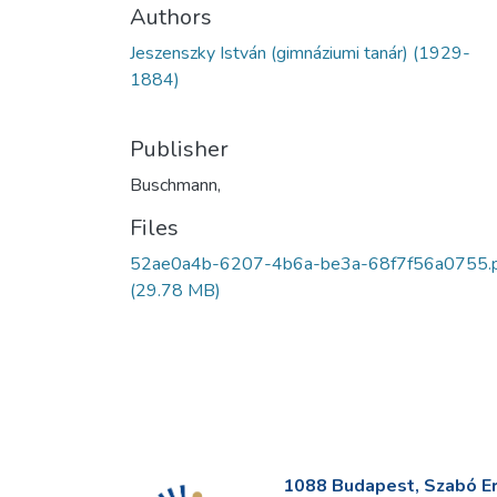
Authors
Jeszenszky István (gimnáziumi tanár) (1929-
1884)
Publisher
Buschmann,
Files
52ae0a4b-6207-4b6a-be3a-68f7f56a0755.
(29.78 MB)
1088 Budapest, Szabó Erv