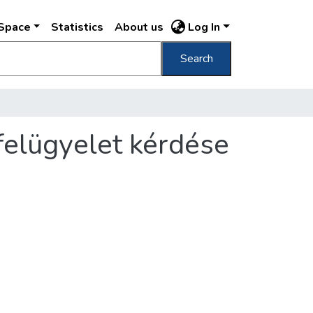
DSpace
Statistics
About us
Log In
Search
felügyelet kérdése