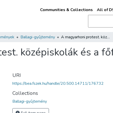
Communities & Collections
All of 
emények
Ballagi-gyűjtemény
A magyarhoni protest. középiskolák és a főfelügyelet kérdése /
est. középiskolák és a fő
URI
https://bea.fszek.hu/handle/20.500.14711/176732
Collections
Ballagi-gyűjtemény