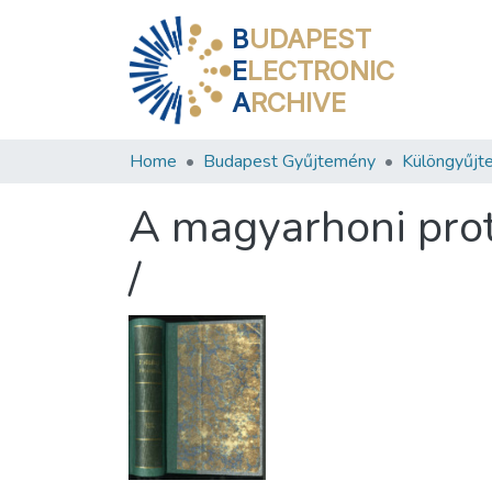
B
UDAPEST
E
LECTRONIC
A
RCHIVE
Home
Budapest Gyűjtemény
Különgyűjt
A magyarhoni prot
/