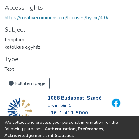
Access rights
https://creativecommons.org/licenses/by-nc/4.0/
Subject
templom
katolikus egyház
Type
Text
Full item page
1088 Budapest, Szabó
Ervin tér 1.
+36-1-411-5000
info@fszek.hu
We collect and process your personal information for the
https://fszek.hu
following purposes:
Authentication, Preferences,
Acknowledgement and Statistics
.