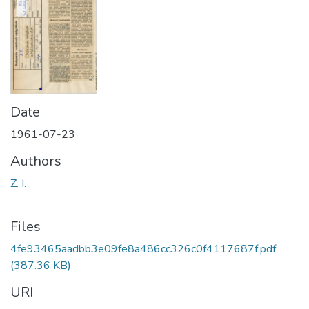
Date
1961-07-23
Authors
Z. I.
Files
4fe93465aadbb3e09fe8a486cc326c0f4117687f.pdf
(387.36 KB)
URI