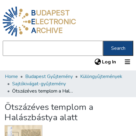
B
UDAPEST
E
LECTRONIC
A
RCHIVE
Search
(current
Log In
Home
Budapest Gyűjtemény
Különgyűjtemények
Communities & Collections
Sajtókivágat-gyűjtemény
All of DSpace
Ötszázéves templom a Halászbástya alatt
Statistics
Ötszázéves templom a
About us
Halászbástya alatt