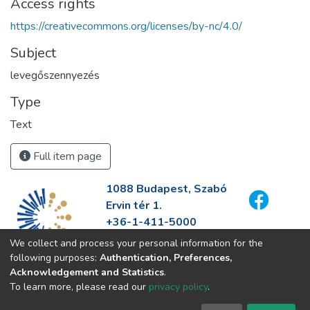
Access rights
https://creativecommons.org/licenses/by-nc/4.0/
Subject
levegőszennyezés
Type
Text
Full item page
1088 Budapest, Szabó
Ervin tér 1.
+36-1-411-5000
info@fszek.hu
We collect and process your personal information for the
https://fszek.hu
following purposes:
Authentication, Preferences,
Acknowledgement and Statistics
.
To learn more, please read our
privacy policy
.