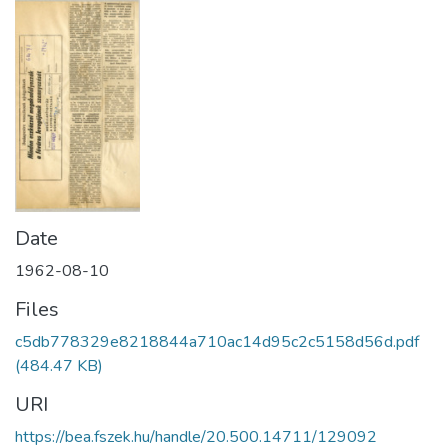
Date
1962-08-10
Files
c5db778329e8218844a710ac14d95c2c5158d56d.pdf
(484.47 KB)
URI
https://bea.fszek.hu/handle/20.500.14711/129092