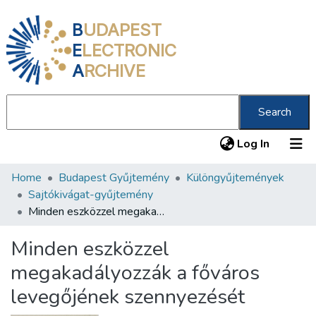
B
UDAPEST
E
LECTRONIC
A
RCHIVE
Search
(current
Log In
Home
Budapest Gyűjtemény
Különgyűjtemények
Communities & Collections
Sajtókivágat-gyűjtemény
All of DSpace
Minden eszközzel megakadályozzák a főváros levegőjének szennyezését
Statistics
Minden eszközzel
About us
megakadályozzák a főváros
levegőjének szennyezését