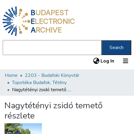
B
UDAPEST
E
LECTRONIC
A
RCHIVE
Search
(current
Log In
Home
2203 - Budafoki Könyvtár
Communities & Collections
Topotéka Budafok, Tétény
All of DSpace
Nagytétényi zsidó temető részlete
Statistics
Nagytétényi zsidó temető
About us
részlete