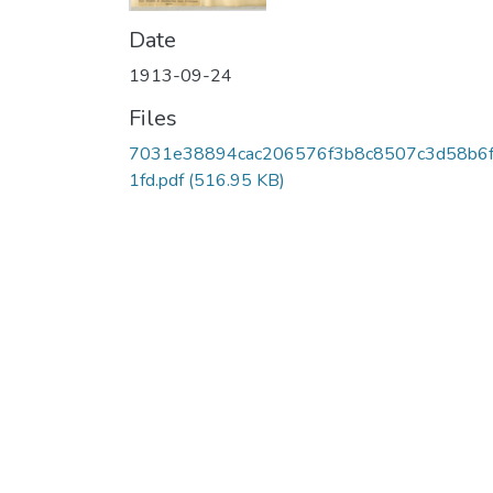
Date
1913-09-24
Files
7031e38894cac206576f3b8c8507c3d58b6
1fd.pdf
(516.95 KB)