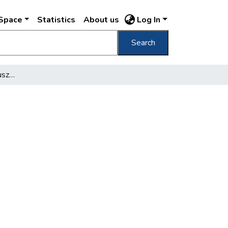
DSpace
Statistics
About us
Log In
Search
Sztrájk készül az omnibusznál