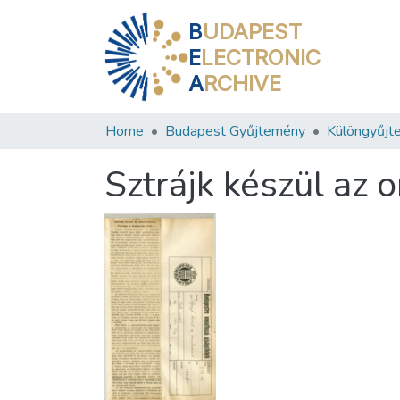
B
UDAPEST
E
LECTRONIC
A
RCHIVE
Home
Budapest Gyűjtemény
Különgyűjt
Sztrájk készül az