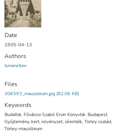
Date
1905-04-13
Authors
Ismeretlen
Files
306593_mauzoleum.jpg
(82.06 KB)
Keywords
Budafok, Fővárosi Szabó Ervin Könyvtár. Budapest
Gyűjtemény, kert, növényzet, síremlék, Törley család,
Törley-mauzóleum