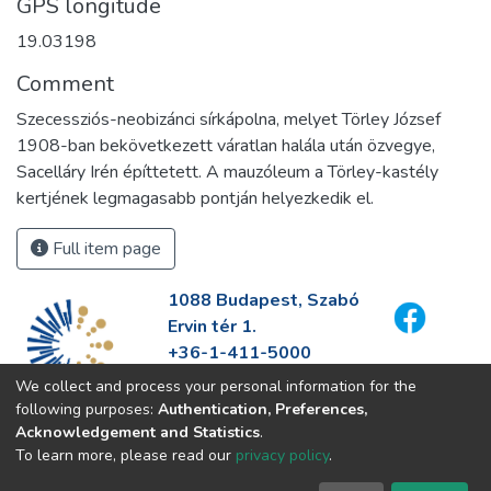
GPS longitude
19.03198
Comment
Szecessziós-neobizánci sírkápolna, melyet Törley József
1908-ban bekövetkezett váratlan halála után özvegye,
Sacelláry Irén építtetett. A mauzóleum a Törley-kastély
kertjének legmagasabb pontján helyezkedik el.
Full item page
1088 Budapest, Szabó
Ervin tér 1.
+36-1-411-5000
info@fszek.hu
We collect and process your personal information for the
https://fszek.hu
following purposes:
Authentication, Preferences,
Acknowledgement and Statistics
.
To learn more, please read our
privacy policy
.