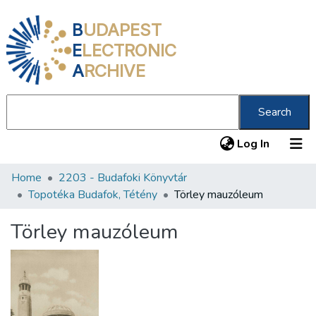
B
UDAPEST
E
LECTRONIC
A
RCHIVE
Search
(current
Log In
Home
2203 - Budafoki Könyvtár
Communities & Collections
Topotéka Budafok, Tétény
Törley mauzóleum
All of DSpace
Törley mauzóleum
Statistics
About us