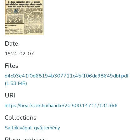
Date
1924-02-07
Files
d4c03e41f0d68194b307711c45f106da98649dbf.pdf
(1.53 MB)
URI
https://bea.fszek.hu/handle/20.500.14711/131366
Collections
Sajtókivágat-gyűjtemény
Place, address