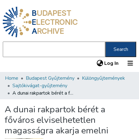
B
UDAPEST
E
LECTRONIC
A
RCHIVE
Search
(current
Log In
Home
Budapest Gyűjtemény
Különgyűjtemények
Communities & Collections
Sajtókivágat-gyűjtemény
All of DSpace
A dunai rakpartok bérét a főváros elviselhetetlen magasságra akarja emelni
Statistics
A dunai rakpartok bérét a
About us
főváros elviselhetetlen
magasságra akarja emelni