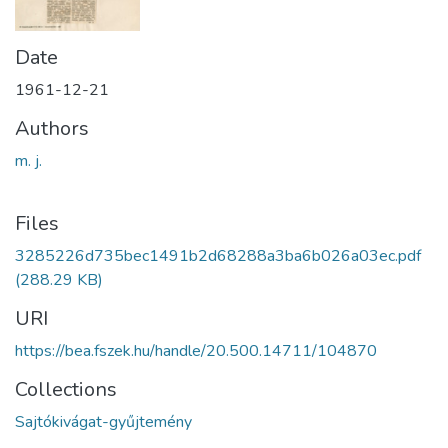
Date
1961-12-21
Authors
m. j.
Files
3285226d735bec1491b2d68288a3ba6b026a03ec.pdf
(288.29 KB)
URI
https://bea.fszek.hu/handle/20.500.14711/104870
Collections
Sajtókivágat-gyűjtemény