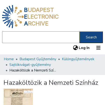
B
UDAPEST
E
LECTRONIC
A
RCHIVE
Search
(current
Log In
Home
Budapest Gyűjtemény
Különgyűjtemények
Communities & Collections
Sajtókivágat-gyűjtemény
All of DSpace
Hazaköltözik a Nemzeti Színház
Statistics
Hazaköltözik a Nemzeti Színház
About us