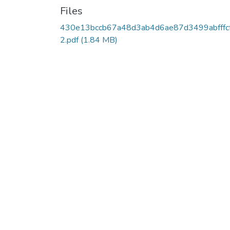
Files
430e13bccb67a48d3ab4d6ae87d3499abfffc
2.pdf
(1.84 MB)