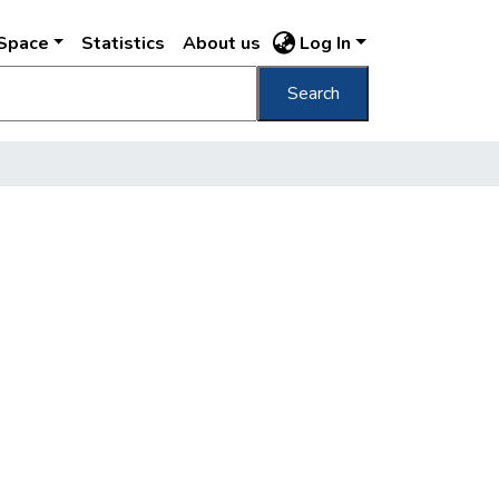
DSpace
Statistics
About us
Log In
Search