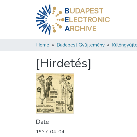
B
UDAPEST
E
LECTRONIC
A
RCHIVE
Home
Budapest Gyűjtemény
Különgyűjt
[Hirdetés]
Date
1937-04-04