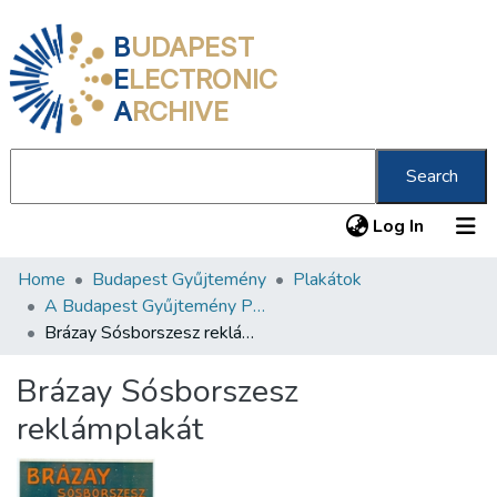
B
UDAPEST
E
LECTRONIC
A
RCHIVE
Search
(current
Log In
Home
Budapest Gyűjtemény
Plakátok
Communities & Collections
A Budapest Gyűjtemény Plakáttárának plakátjai
All of DSpace
Brázay Sósborszesz reklámplakát
Statistics
Brázay Sósborszesz
About us
reklámplakát