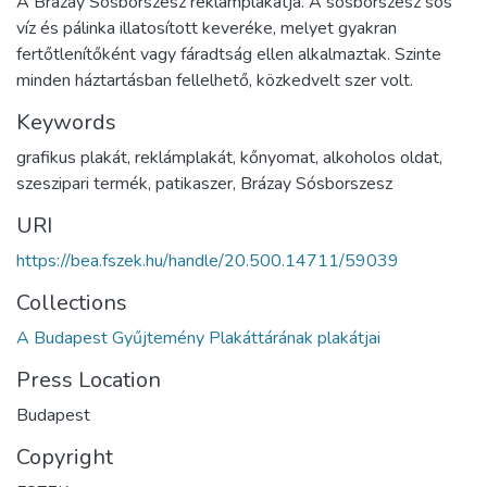
A Brázay Sósborszesz reklámplakátja. A sósborszesz sós
víz és pálinka illatosított keveréke, melyet gyakran
fertőtlenítőként vagy fáradtság ellen alkalmaztak. Szinte
minden háztartásban fellelhető, közkedvelt szer volt.
Keywords
grafikus plakát, reklámplakát, kőnyomat, alkoholos oldat,
szeszipari termék, patikaszer, Brázay Sósborszesz
URI
https://bea.fszek.hu/handle/20.500.14711/59039
Collections
A Budapest Gyűjtemény Plakáttárának plakátjai
Press Location
Budapest
Copyright