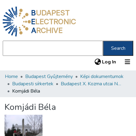
B
UDAPEST
E
LECTRONIC
A
RCHIVE
Search
(current
Log In
Home
Budapest Gyűjtemény
Képi dokumentumok
Communities & Collections
Budapesti sírkertek
Budapest X. Kozma utcai Neológ Zsidó Temető
All of DSpace
Komjádi Béla
Statistics
Komjádi Béla
About us