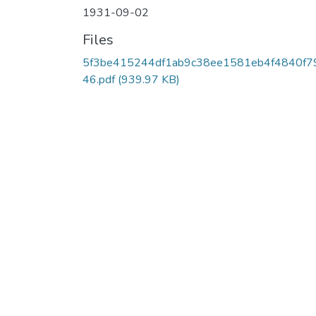
1931-09-02
Files
5f3be415244df1ab9c38ee1581eb4f4840f7
46.pdf
(939.97 KB)