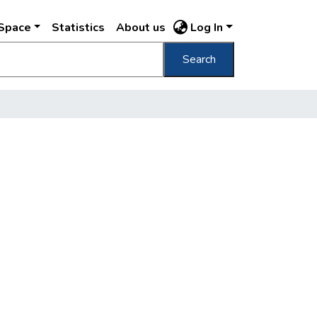
DSpace
Statistics
About us
Log In
Search