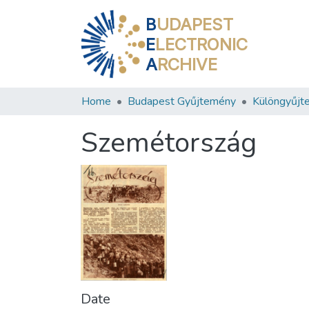
B
UDAPEST
E
LECTRONIC
A
RCHIVE
Home
Budapest Gyűjtemény
Különgyűjt
Szemétország
Date