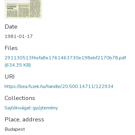
Date
1981-01-17
Files
291130513f4efa8e1761463730e198ebf2170b78.pdf
(634.35 KB)
URI
https://bea.fszek.hu/handle/20.500.14711/122934
Collections
Sajtókivágat-gyűjtemény
Place, address
Budapest