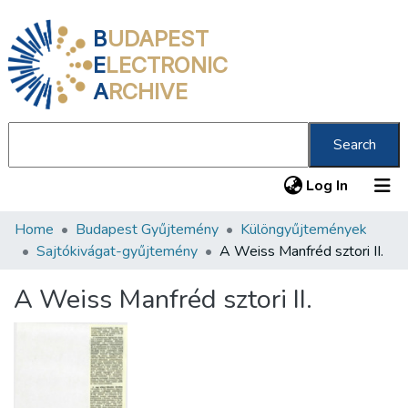
B
UDAPEST
E
LECTRONIC
A
RCHIVE
Search
(current
Log In
Home
Budapest Gyűjtemény
Különgyűjtemények
Communities & Collections
Sajtókivágat-gyűjtemény
A Weiss Manfréd sztori II.
All of DSpace
A Weiss Manfréd sztori II.
Statistics
About us