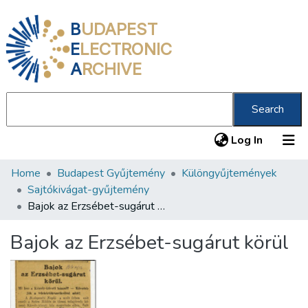
B
UDAPEST
E
LECTRONIC
A
RCHIVE
Search
(current
Log In
Home
Budapest Gyűjtemény
Különgyűjtemények
Communities & Collections
Sajtókivágat-gyűjtemény
All of DSpace
Bajok az Erzsébet-sugárut körül
Statistics
Bajok az Erzsébet-sugárut körül
About us