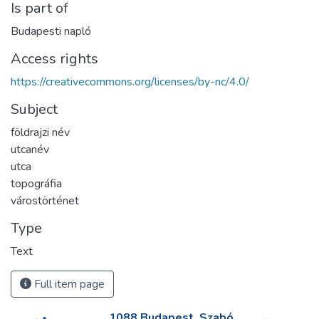
Is part of
Budapesti napló
Access rights
https://creativecommons.org/licenses/by-nc/4.0/
Subject
földrajzi név
utcanév
utca
topográfia
várostörténet
Type
Text
Full item page
1088 Budapest, Szabó