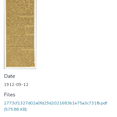
Date
1912-09-12
Files
2773cf1327d02a0fd29d2021683b1e75a3c731fb.pdf
(579.88 KB)