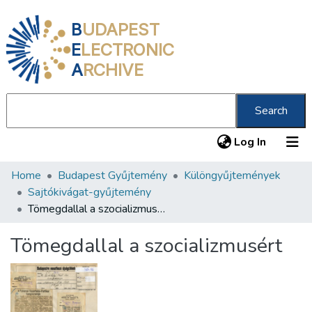
B
UDAPEST
E
LECTRONIC
A
RCHIVE
Search
(current
Log In
Home
Budapest Gyűjtemény
Különgyűjtemények
Communities & Collections
Sajtókivágat-gyűjtemény
All of DSpace
Tömegdallal a szocializmusért
Statistics
Tömegdallal a szocializmusért
About us