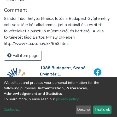
Sándor Tibor
Comment
Sándor Tibor helytörténész, fotós a Budapest Gyűjtemény
volt vezetője két alkalommal járt a villánál és készített
felvételeket a pusztuló műemlékről és kertjéről. A villa
történetét lásd Bartos Mihály cikkében:
http://www.klauzal.hu/cikk/659.html
Full item page
1088 Budapest, Szabó
Ervin tér 1.
+36-1-411-5000
We collect and process your personal information for the
info@fszek.hu
following purposes:
Authentication, Preferences,
https://fszek.hu
Acknowledgement and Statistics
.
To learn more, please read our
privacy policy
.
Customize
Decline
That's ok