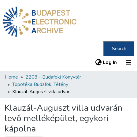
B
UDAPEST
E
LECTRONIC
A
RCHIVE
Search
(current
Log In
Home
2203 - Budafoki Könyvtár
Communities & Collections
Topotéka Budafok, Tétény
All of DSpace
Klauzál-Auguszt villa udvarán levő melléképület, egykori kápolna
Statistics
Klauzál-Auguszt villa udvarán
About us
levő melléképület, egykori
kápolna