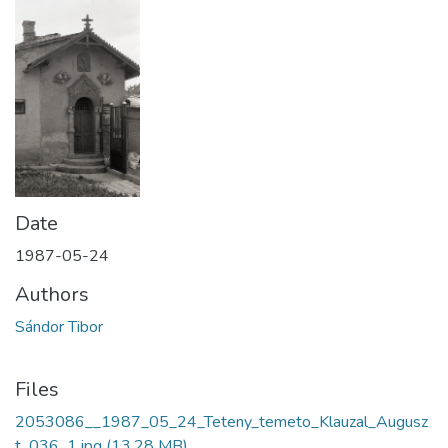
Date
1987-05-24
Authors
Sándor Tibor
Files
2053086__1987_05_24_Teteny_temeto_Klauzal_Augusz
t_036_1.jpg
(13.28 MB)