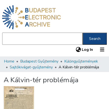
B
UDAPEST
E
LECTRONIC
A
RCHIVE
Search
(current
Log In
Home
Budapest Gyűjtemény
Különgyűjtemények
Communities & Collections
Sajtókivágat-gyűjtemény
A Kálvin-tér problémája
All of DSpace
A Kálvin-tér problémája
Statistics
About us