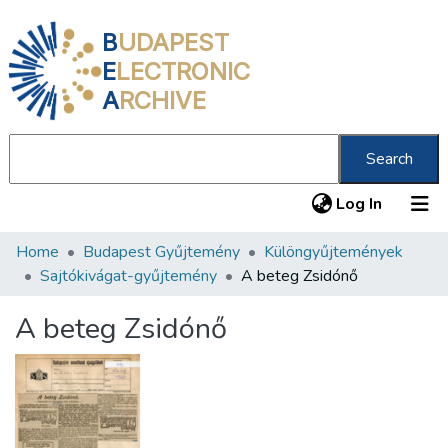
B
UDAPEST
E
LECTRONIC
A
RCHIVE
Search
(current
Log In
Home
Budapest Gyűjtemény
Különgyűjtemények
Communities & Collections
Sajtókivágat-gyűjtemény
A beteg Zsidónő
All of DSpace
A beteg Zsidónő
Statistics
About us