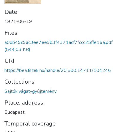
Date
1921-06-19
Files
a0db49c9ac3ee7ee9b3f4371acf7fccc25ffe16a.pdf
(544.03 KB)
URI
https://bea.fszek.hu/handle/20.500.14711/104246
Collections
Sajtókivágat-gyűjtemény
Place, address
Budapest
Temporal coverage