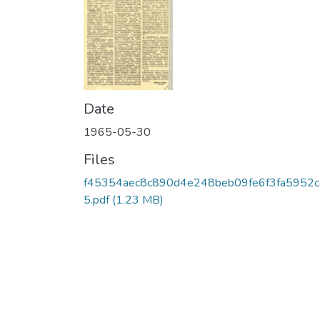
Date
1965-05-30
Files
f45354aec8c890d4e248beb09fe6f3fa5952
5.pdf
(1.23 MB)