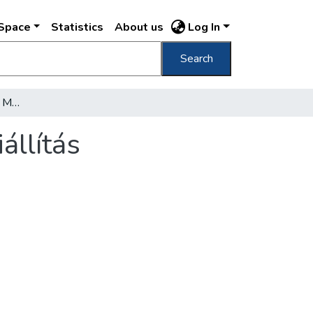
DSpace
Statistics
About us
Log In
Search
Az 1885. évi Budapesti Magyar Országos Kiállítás
állítás