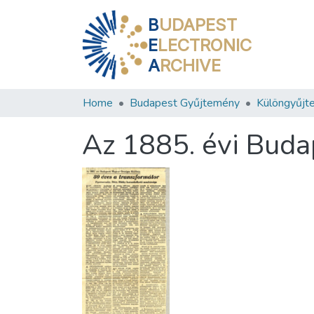
B
UDAPEST
E
LECTRONIC
A
RCHIVE
Home
Budapest Gyűjtemény
Különgyűjt
Az 1885. évi Buda