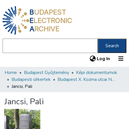
B
UDAPEST
E
LECTRONIC
A
RCHIVE
Search
(current
Log In
Home
Budapest Gyűjtemény
Képi dokumentumok
Communities & Collections
Budapesti sírkertek
Budapest X. Kozma utcai Neológ Zsidó Temető
All of DSpace
Jancsi, Pali
Statistics
Jancsi, Pali
About us