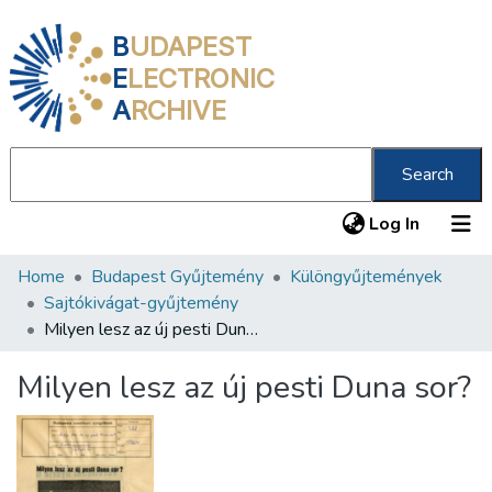
B
UDAPEST
E
LECTRONIC
A
RCHIVE
Search
(current
Log In
Home
Budapest Gyűjtemény
Különgyűjtemények
Communities & Collections
Sajtókivágat-gyűjtemény
All of DSpace
Milyen lesz az új pesti Duna sor?
Statistics
Milyen lesz az új pesti Duna sor?
About us