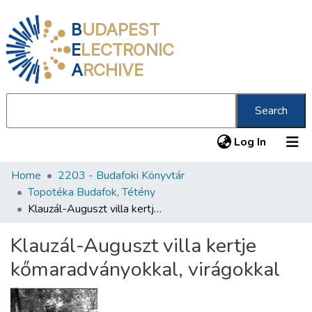
B
UDAPEST
E
LECTRONIC
A
RCHIVE
Search
(current
Log In
Home
2203 - Budafoki Könyvtár
Communities & Collections
Topotéka Budafok, Tétény
All of DSpace
Klauzál-Auguszt villa kertje kőmaradványokkal, virágokkal
Statistics
Klauzál-Auguszt villa kertje
About us
kőmaradványokkal, virágokkal