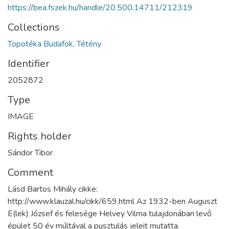
https://bea.fszek.hu/handle/20.500.14711/212319
Collections
Topotéka Budafok, Tétény
Identifier
2052872
Type
IMAGE
Rights holder
Sándor Tibor
Comment
Lásd Bartos Mihály cikke:
http://www.klauzal.hu/cikk/659.html Az 1932-ben Auguszt
E(lek) József és felesége Helvey Vilma tulajdonában levő
épület 50 év múltával a pusztulás jeleit mutatta.