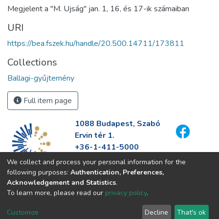
Megjelent a "M. Ujság" jan. 1, 16, és 17-ik számaiban
URI
https://bea.fszek.hu/handle/20.500.14711/173811
Collections
Ballagi-gyűjtemény
Full item page
1088 Budapest, Szabó
Ervin tér 1.
+36-1-411-5000
info@fszek.hu
We collect and process your personal information for the
https://fszek.hu
following purposes:
Authentication, Preferences,
Acknowledgement and Statistics
.
To learn more, please read our
privacy policy
.
Customize
Decline
That's ok