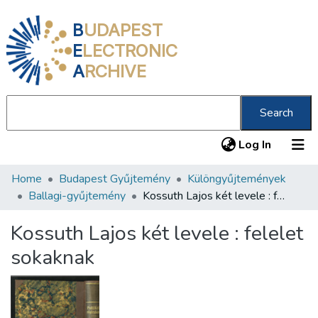
B
UDAPEST
E
LECTRONIC
A
RCHIVE
Search
(current
Log In
Home
Budapest Gyűjtemény
Különgyűjtemények
Communities & Collections
Ballagi-gyűjtemény
Kossuth Lajos két levele : felelet sokaknak
All of DSpace
Kossuth Lajos két levele : felelet
Statistics
sokaknak
About us