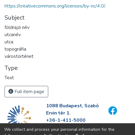
https://creativecommons.org/licenses/by-nc/4.0/
Subject
földrajzi név
utcanév
utca
topográfia
várostörténet
Type
Text
Full item page
1088 Budapest, Szabó
Ervin tér 1.
+36-1-411-5000
info@fszek.hu
We collect and process your personal information for the
https://fszek.hu