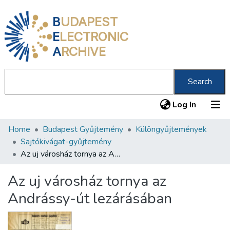
B
UDAPEST
E
LECTRONIC
A
RCHIVE
Search
(current
Log In
Home
Budapest Gyűjtemény
Különgyűjtemények
Communities & Collections
Sajtókivágat-gyűjtemény
All of DSpace
Az uj városház tornya az Andrássy-út lezárásában
Statistics
Az uj városház tornya az
About us
Andrássy-út lezárásában