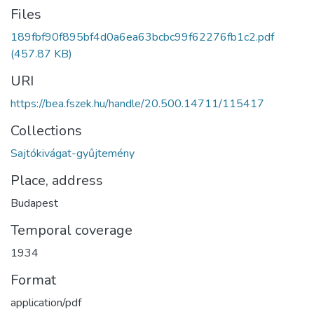
Files
189fbf90f895bf4d0a6ea63bcbc99f62276fb1c2.pdf
(457.87 KB)
URI
https://bea.fszek.hu/handle/20.500.14711/115417
Collections
Sajtókivágat-gyűjtemény
Place, address
Budapest
Temporal coverage
1934
Format
application/pdf