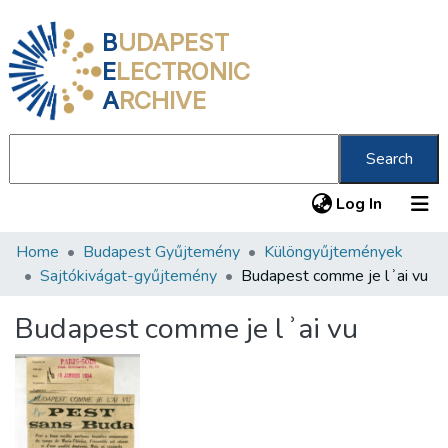
B
UDAPEST
E
LECTRONIC
A
RCHIVE
Search
(current
Log In
Home
Budapest Gyűjtemény
Különgyűjtemények
Communities & Collections
Sajtókivágat-gyűjtemény
Budapest comme je lʾai vu
All of DSpace
Budapest comme je lʾai vu
Statistics
About us