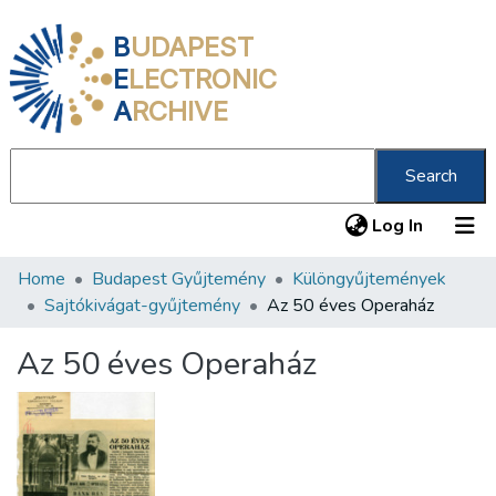
B
UDAPEST
E
LECTRONIC
A
RCHIVE
Search
(current
Log In
Home
Budapest Gyűjtemény
Különgyűjtemények
Communities & Collections
Sajtókivágat-gyűjtemény
Az 50 éves Operaház
All of DSpace
Az 50 éves Operaház
Statistics
About us