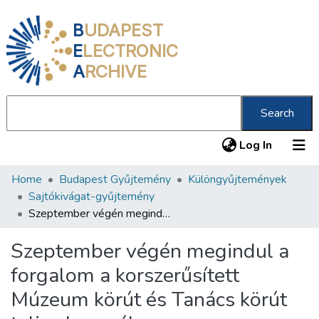
B
UDAPEST
E
LECTRONIC
A
RCHIVE
Search
(current
Log In
Home
Budapest Gyűjtemény
Különgyűjtemények
Communities & Collections
Sajtókivágat-gyűjtemény
All of DSpace
Szeptember végén megindul a forgalom a korszerűsített Múzeum körút és Tanács körút teljes hosszában
Statistics
Szeptember végén megindul a
About us
forgalom a korszerűsített
Múzeum körút és Tanács körút