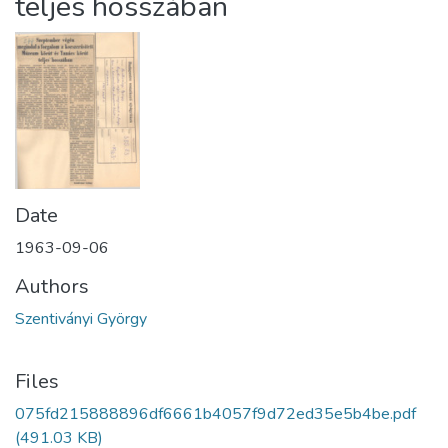
teljes hosszában
Date
1963-09-06
Authors
Szentiványi György
Files
075fd215888896df6661b4057f9d72ed35e5b4be.pdf
(491.03 KB)