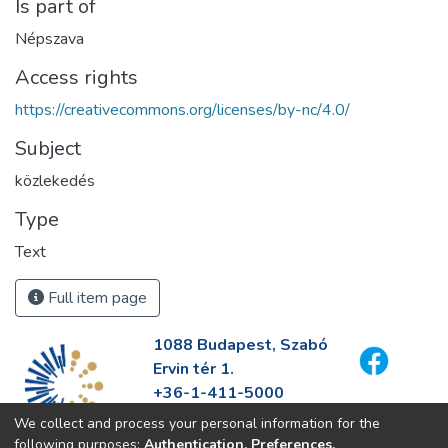
Is part of
Népszava
Access rights
https://creativecommons.org/licenses/by-nc/4.0/
Subject
közlekedés
Type
Text
Full item page
1088 Budapest, Szabó
Ervin tér 1.
+36-1-411-5000
info@fszek.hu
We collect and process your personal information for the
https://fszek.hu
following purposes:
Authentication, Preferences,